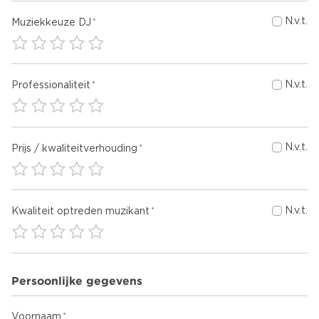
N.v.t.
Muziekkeuze DJ
N.v.t.
Professionaliteit
N.v.t.
Prijs / kwaliteitverhouding
N.v.t.
Kwaliteit optreden muzikant
Persoonlijke gegevens
Voornaam