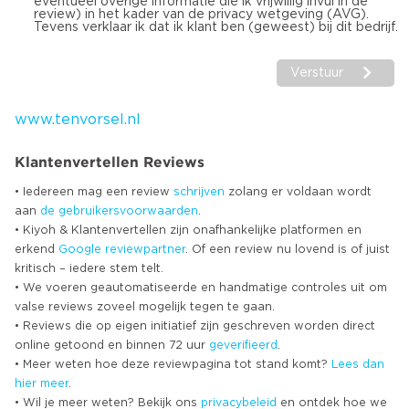
eventueel overige informatie die ik vrijwillig invul in de
review) in het kader van de privacy wetgeving (AVG).
Tevens verklaar ik dat ik klant ben (geweest) bij dit bedrijf.
Verstuur
www.tenvorsel.nl
Klantenvertellen Reviews
• Iedereen mag een review
schrijven
zolang er voldaan wordt
aan
de gebruikersvoorwaarden
.
• Kiyoh & Klantenvertellen zijn onafhankelijke platformen en
erkend
Google
reviewpartner
. Of een review nu lovend is of juist
kritisch – iedere stem telt.
• We voeren geautomatiseerde en handmatige controles uit om
valse reviews zoveel mogelijk tegen te gaan.
• Reviews die op eigen initiatief zijn geschreven worden direct
online getoond en binnen 72 uur
geverifieerd
.
• Meer weten hoe deze reviewpagina tot stand komt?
Lees dan
hier meer
.
• Wil je meer weten? Bekijk ons
privacybeleid
en ontdek hoe we