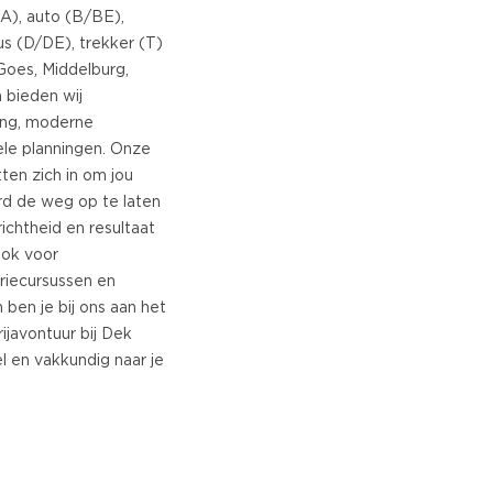
A), auto (B/BE),
s (D/DE), trekker (T)
 Goes, Middelburg,
 bieden wij
ing, moderne
ele planningen. Onze
tten zich in om jou
d de weg op te laten
richtheid en resultaat
Ook voor
riecursussen en
n ben je bij ons aan het
rijavontuur bij Dek
el en vakkundig naar je