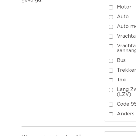
gevolgd?
Motor
Auto
Auto m
Vrachta
Vracht
aanhan
Bus
Trekke
Taxi
Lang Zw
(LZV)
Code 9
Anders