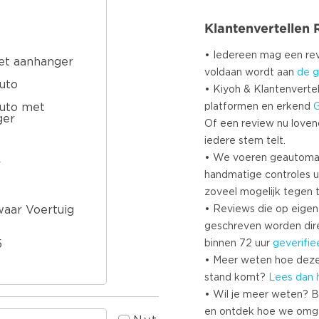
Klantenvertellen
• Iedereen mag een r
et aanhanger
voldaan wordt aan
de g
uto
• Kiyoh & Klantenvertel
platformen en erkend
auto met
ger
Of een review nu lovend i
iedere stem telt.
• We voeren geautoma
r
handmatige controles u
zoveel mogelijk tegen 
• Reviews die op eigen i
aar Voertuig
geschreven worden dir
binnen 72 uur
geverifie
5
• Meer weten hoe deze
stand komt?
Lees dan 
• Wil je meer weten? B
en ontdek hoe we omg