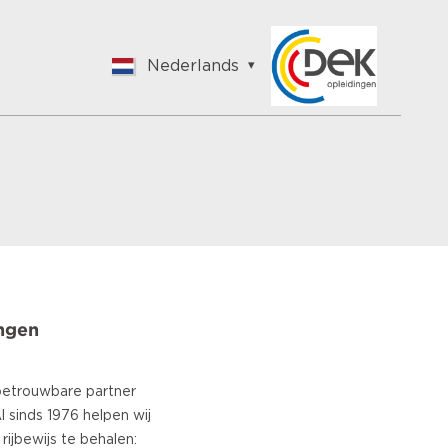
Nederlands
English
Nederlands
Français
Vlaams
Polish
German
Chinese
Spanish
Italian
ngen
Turkish
betrouwbare partner
Al sinds 1976 helpen wij
rijbewijs te behalen: