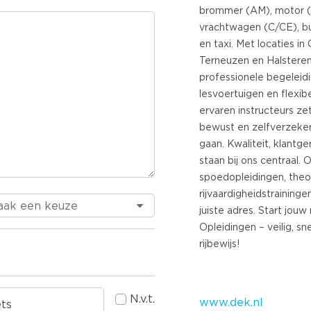
brommer (AM), motor (
vrachtwagen (C/CE), bu
en taxi. Met locaties in
Terneuzen en Halsteren
professionele begeleid
lesvoertuigen en flexib
ervaren instructeurs ze
bewust en zelfverzeker
gaan. Kwaliteit, klantge
staan bij ons centraal. 
spoedopleidingen, theo
rijvaardigheidstraininge
juiste adres. Start jouw 
Opleidingen – veilig, sn
rijbewijs!
N.v.t.
www.dek.nl
ts