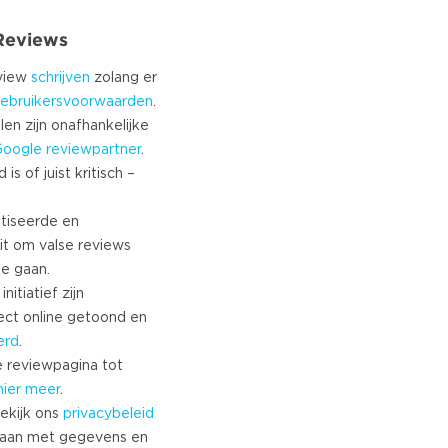
 Reviews
eview
schrijven
zolang er
ebruikersvoorwaarden
.
len zijn onafhankelijke
Google
reviewpartner
.
s of juist kritisch –
tiseerde en
it om valse reviews
te gaan.
nitiatief zijn
ect online getoond en
erd
.
 reviewpagina tot
hier meer
.
ekijk ons
privacybeleid
aan met gegevens en