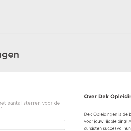
ngen
Over Dek Opleidi
het aantal sterren voor de
e
Dek Opleidingen is dé 
voor jouw rijopleiding! 
cursisten succesvol hun 