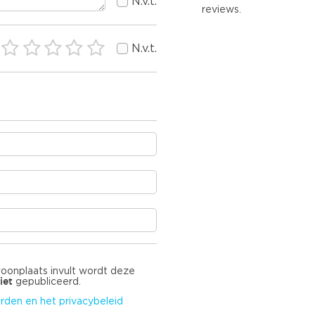
N.v.t.
reviews.
N.v.t.
woonplaats invult wordt deze
iet
gepubliceerd.
rden en het privacybeleid