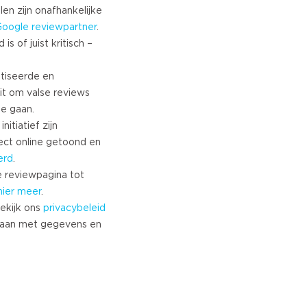
len zijn onafhankelijke
Google
reviewpartner
.
s of juist kritisch –
tiseerde en
it om valse reviews
te gaan.
nitiatief zijn
ect online getoond en
erd
.
 reviewpagina tot
hier meer
.
ekijk ons
privacybeleid
aan met gegevens en