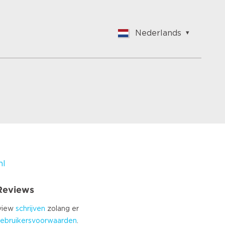
Nederlands
English
Nederlands
Français
Vlaams
Polish
German
Chinese
Spanish
Italian
nl
Turkish
 Reviews
eview
schrijven
zolang er
ebruikersvoorwaarden
.