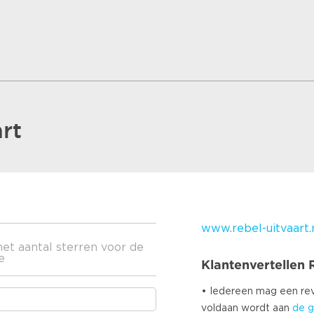
rt
www.rebel-uitvaart.
het aantal sterren voor de
e
Klantenvertellen
• Iedereen mag een r
voldaan wordt aan
de g