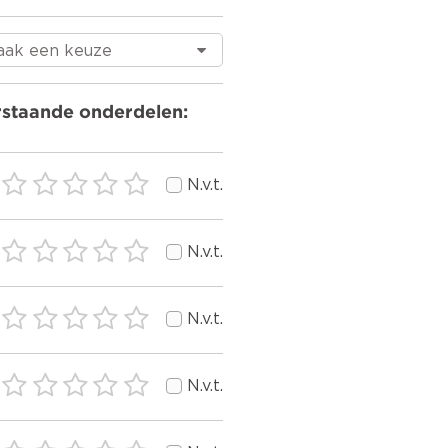
rstaande onderdelen:
N.v.t.
N.v.t.
N.v.t.
N.v.t.