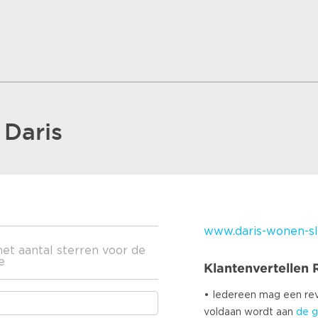
Daris
www.daris-wonen-sl
het aantal sterren voor de
e
Klantenvertellen
• Iedereen mag een r
voldaan wordt aan
de g