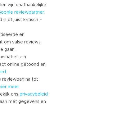
len zijn onafhankelijke
Google
reviewpartner
.
s of juist kritisch –
tiseerde en
it om valse reviews
te gaan.
nitiatief zijn
ect online getoond en
erd
.
 reviewpagina tot
hier meer
.
ekijk ons
privacybeleid
aan met gegevens en