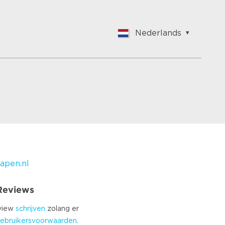
Nederlands
English
Nederlands
Français
Vlaams
Polish
German
Chinese
Spanish
Italian
apen.nl
Turkish
 Reviews
eview
schrijven
zolang er
ebruikersvoorwaarden
.