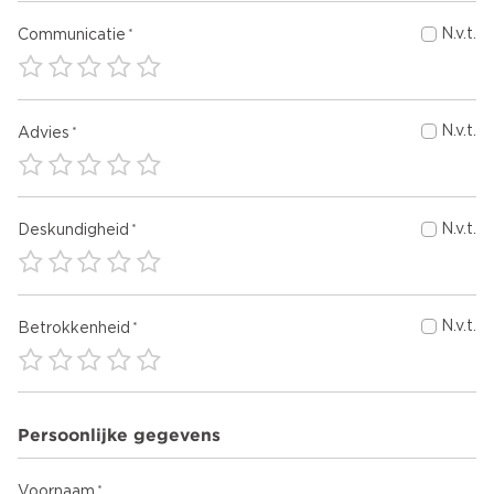
N.v.t.
Communicatie
N.v.t.
Advies
N.v.t.
Deskundigheid
N.v.t.
Betrokkenheid
Persoonlijke gegevens
Voornaam