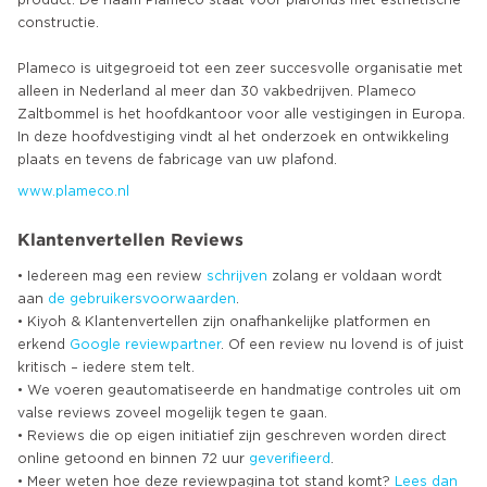
product. De naam Plameco staat voor plafonds met esthetische
constructie.
Plameco is uitgegroeid tot een zeer succesvolle organisatie met
alleen in Nederland al meer dan 30 vakbedrijven. Plameco
Zaltbommel is het hoofdkantoor voor alle vestigingen in Europa.
In deze hoofdvestiging vindt al het onderzoek en ontwikkeling
www.plameco.nl
Klantenvertellen Reviews
• Iedereen mag een review
schrijven
zolang er voldaan wordt
aan
de gebruikersvoorwaarden
.
• Kiyoh & Klantenvertellen zijn onafhankelijke platformen en
erkend
Google
reviewpartner
. Of een review nu lovend is of juist
kritisch – iedere stem telt.
• We voeren geautomatiseerde en handmatige controles uit om
valse reviews zoveel mogelijk tegen te gaan.
• Reviews die op eigen initiatief zijn geschreven worden direct
online getoond en binnen 72 uur
geverifieerd
.
• Meer weten hoe deze reviewpagina tot stand komt?
Lees dan