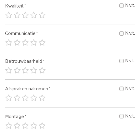
N.v.t.
Kwaliteit
N.v.t.
Communicatie
N.v.t.
Betrouwbaarheid
N.v.t.
Afspraken nakomen
N.v.t.
Montage