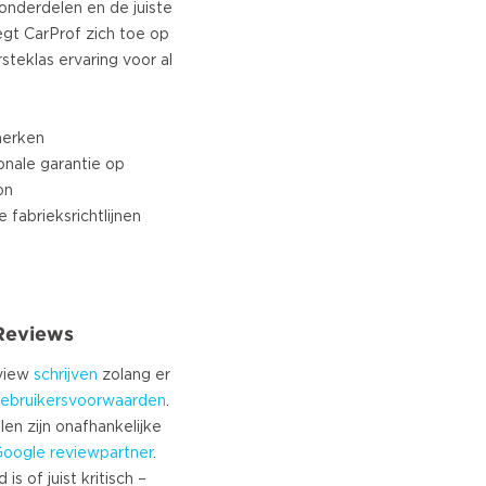
onderdelen en de juiste
egt CarProf zich toe op
steklas ervaring voor al
merken
onale garantie op
on
fabrieksrichtlijnen
 Reviews
eview
schrijven
zolang er
ebruikersvoorwaarden
.
len zijn onafhankelijke
Google
reviewpartner
.
s of juist kritisch –