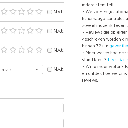
iedere stem telt.
N.v.t.
• We voeren geautoma
handmatige controles u
zoveel mogelijk tegen 
N.v.t.
• Reviews die op eigen i
geschreven worden dir
binnen 72 uur
geverifie
N.v.t.
• Meer weten hoe deze
stand komt?
Lees dan 
• Wil je meer weten? B
N.v.t.
en ontdek hoe we omg
reviews.