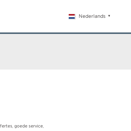
Nederlands
English
Nederlands
Français
Vlaams
Polish
German
Chinese
Spanish
Italian
Turkish
fertes, goede service,