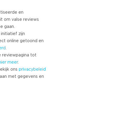
tiseerde en
it om valse reviews
te gaan.
nitiatief zijn
ect online getoond en
erd
.
 reviewpagina tot
hier meer
.
ekijk ons
privacybeleid
aan met gegevens en