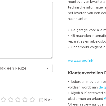
montage van kwaliteits
technische informatie l
het leveren van een eer
haar klanten.
• De garage voor alle 
• 48 maanden internati
reparaties en arbeidslo
• Onderhoud volgens de 
www.carprof.nl/
Klantenvertellen
• Iedereen mag een r
voldaan wordt aan
de g
• Kiyoh & Klantenvertel
platformen en erkend
N.v.t.
Of een review nu lovend i