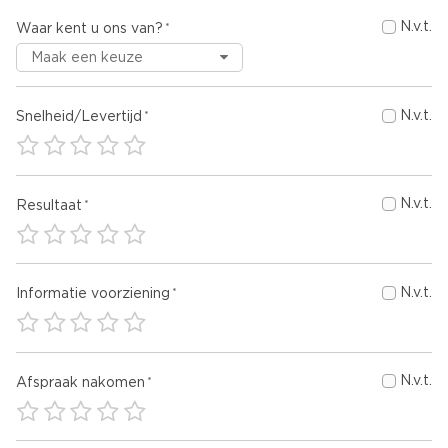
N.v.t.
Waar kent u ons van?
N.v.t.
Snelheid/Levertijd
N.v.t.
Resultaat
N.v.t.
Informatie voorziening
N.v.t.
Afspraak nakomen