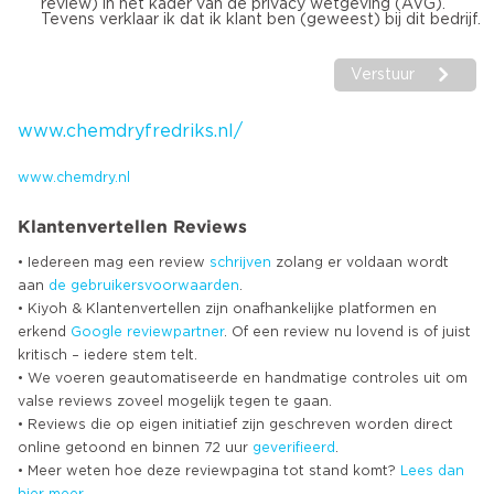
review) in het kader van de privacy wetgeving (AVG).
Tevens verklaar ik dat ik klant ben (geweest) bij dit bedrijf.
Verstuur
www.chemdryfredriks.nl/
www.chemdry.nl
Klantenvertellen Reviews
• Iedereen mag een review
schrijven
zolang er voldaan wordt
aan
de gebruikersvoorwaarden
.
• Kiyoh & Klantenvertellen zijn onafhankelijke platformen en
erkend
Google
reviewpartner
. Of een review nu lovend is of juist
kritisch – iedere stem telt.
• We voeren geautomatiseerde en handmatige controles uit om
valse reviews zoveel mogelijk tegen te gaan.
• Reviews die op eigen initiatief zijn geschreven worden direct
online getoond en binnen 72 uur
geverifieerd
.
• Meer weten hoe deze reviewpagina tot stand komt?
Lees dan
hier meer
.