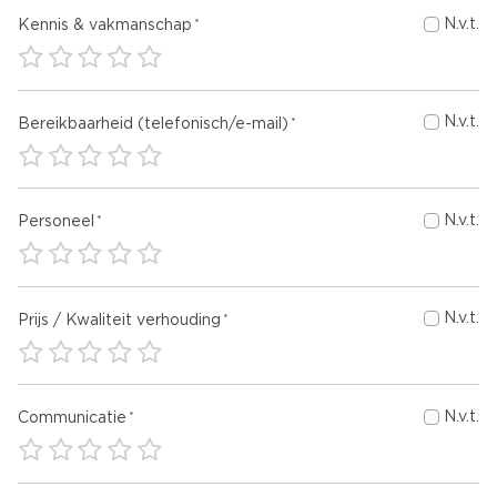
N.v.t.
Kennis & vakmanschap
N.v.t.
Bereikbaarheid (telefonisch/e-mail)
N.v.t.
Personeel
N.v.t.
Prijs / Kwaliteit verhouding
N.v.t.
Communicatie