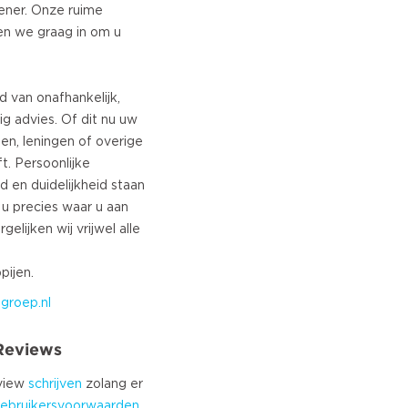
lener. Onze ruime
en we graag in om u
d van onafhankelijk,
g advies. Of dit nu uw
en, leningen of overige
t. Persoonlijke
 en duidelijkheid staan
 u precies waar u aan
elijken wij vrijwel alle
groep.nl
 Reviews
eview
schrijven
zolang er
ebruikersvoorwaarden
.