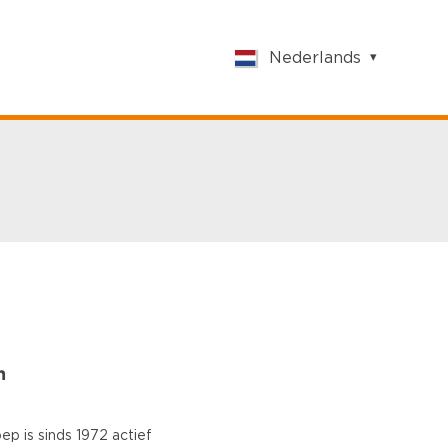
Nederlands
English
Nederlands
Français
Vlaams
Polish
German
Chinese
Spanish
Italian
Turkish
n
p is sinds 1972 actief