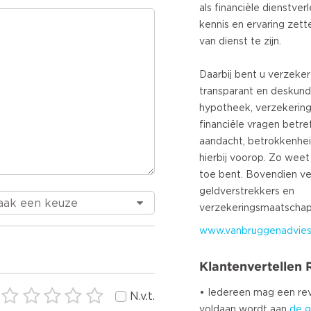
als financiële dienstver
kennis en ervaring zett
van dienst te zijn.
Daarbij bent u verzeker
transparant en deskundi
hypotheek, verzekering
financiële vragen betref
aandacht, betrokkenheid
hierbij voorop. Zo weet
toe bent. Bovendien verg
geldverstrekkers en
www.vanbruggenadvies
Klantenvertellen
• Iedereen mag een r
N.v.t.
voldaan wordt aan
de g