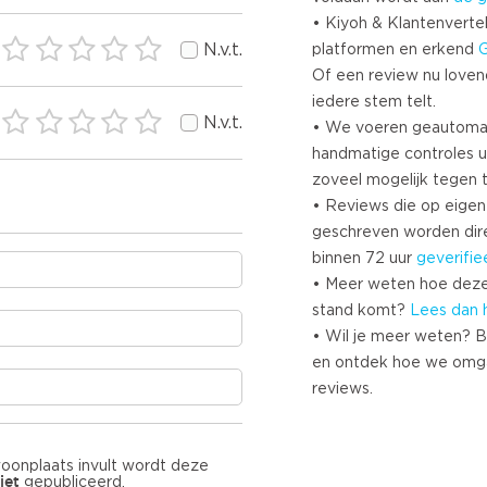
• Kiyoh & Klantenvertel
N.v.t.
platformen en erkend
Of een review nu lovend i
iedere stem telt.
N.v.t.
• We voeren geautoma
handmatige controles u
zoveel mogelijk tegen 
• Reviews die op eigen i
geschreven worden dir
binnen 72 uur
geverifie
• Meer weten hoe deze
stand komt?
Lees dan 
• Wil je meer weten? B
en ontdek hoe we omg
reviews.
woonplaats invult wordt deze
iet
gepubliceerd.