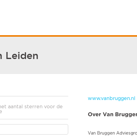
n Leiden
www.vanbruggen.nl
het aantal sterren voor de
e
Over Van Brugge
Van Bruggen Adviesgroe