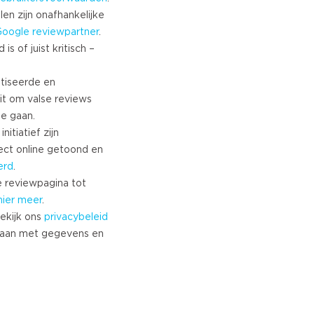
len zijn onafhankelijke
Google
reviewpartner
.
s of juist kritisch –
tiseerde en
it om valse reviews
te gaan.
nitiatief zijn
ect online getoond en
erd
.
 reviewpagina tot
hier meer
.
ekijk ons
privacybeleid
aan met gegevens en