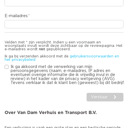
E-mailadres
Velden met * zijn verplicht. Indien u een voornaam en
woonplaats invult wordt deze zichtbaar op de reviewpagina. Het
niet
e-mailadres wordt
gepubliceerd.
Ik ga bij verzenden akkoord met de
gebruikersvoorwaarden en
het privacybeleid
Ik ga akkoord met de verwerking van mijn
persoonsgegevens (naam, e-mailadres, IP adres en
eventueel overige informatie die ik vrijwillig invul in de
review) in het kader van de privacy wetgeving (AVG).
Tevens verklaar ik dat ik klant ben (geweest) bij dit bedrijf.
Verstuur
Over Van Dam Verhuis en Transport B.V.
Een verhuizing is vaak een grote stap en een hectische periode.