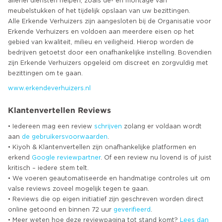
allerlei diensten helpen, zoals de- en montage van
meubelstukken of het tijdelijk opslaan van uw bezittingen.
Alle Erkende Verhuizers zijn aangesloten bij de Organisatie voor
Erkende Verhuizers en voldoen aan meerdere eisen op het
gebied van kwaliteit, milieu en veiligheid. Hierop worden de
bedrijven getoetst door een onafhankelijke instelling. Bovendien
zijn Erkende Verhuizers opgeleid om discreet en zorgvuldig met
www.erkendeverhuizers.nl
Klantenvertellen Reviews
• Iedereen mag een review
schrijven
zolang er voldaan wordt
aan
de gebruikersvoorwaarden
.
• Kiyoh & Klantenvertellen zijn onafhankelijke platformen en
erkend
Google
reviewpartner
. Of een review nu lovend is of juist
kritisch – iedere stem telt.
• We voeren geautomatiseerde en handmatige controles uit om
valse reviews zoveel mogelijk tegen te gaan.
• Reviews die op eigen initiatief zijn geschreven worden direct
online getoond en binnen 72 uur
geverifieerd
.
• Meer weten hoe deze reviewpagina tot stand komt?
Lees dan