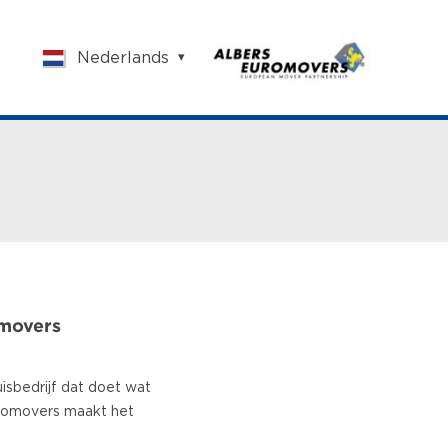
Nederlands
English
Nederlands
Français
Vlaams
Polish
German
Chinese
Spanish
Italian
Turkish
omovers
isbedrijf dat doet wat
uromovers maakt het