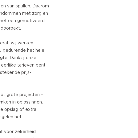
sen van spullen. Daarom
gendommen met zorg en
 met een gemotiveerd
doorpakt.
eraf: wij werken
u gedurende het hele
gte. Dankzij onze
 eerlijke tarieven bent
stekende prijs-
tot grote projecten –
enken in oplossingen.
ke opslag of extra
egelen het.
t voor zekerheid,