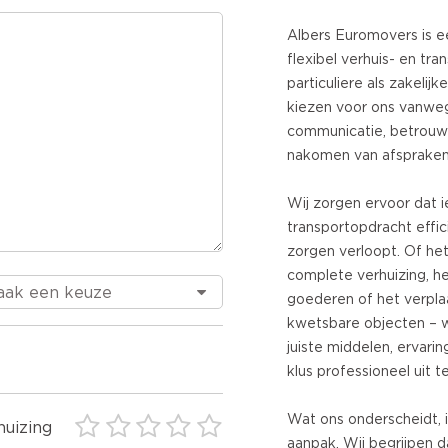
Albers Euromovers is e
flexibel verhuis- en tra
particuliere als zakelijk
kiezen voor ons vanweg
communicatie, betrouw
nakomen van afspraken
Wij zorgen ervoor dat i
transportopdracht effici
zorgen verloopt. Of he
complete verhuizing, he
goederen of het verpla
kwetsbare objecten – w
juiste middelen, ervari
klus professioneel uit t
Wat ons onderscheidt, 
huizing
aanpak. Wij begrijpen d