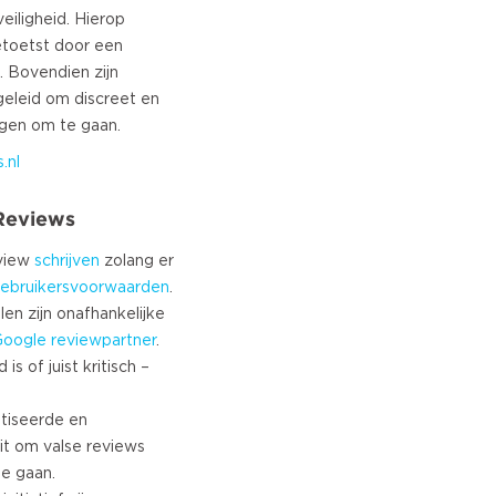
veiligheid. Hierop
etoetst door een
g. Bovendien zijn
eleid om discreet en
.nl
 Reviews
eview
schrijven
zolang er
ebruikersvoorwaarden
.
len zijn onafhankelijke
Google
reviewpartner
.
s of juist kritisch –
tiseerde en
it om valse reviews
te gaan.