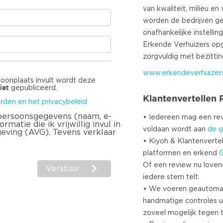
van kwaliteit, milieu en 
worden de bedrijven g
onafhankelijke instellin
Erkende Verhuizers opg
www.erkendeverhuizers
woonplaats invult wordt deze
iet
gepubliceerd.
Klantenvertellen
rden en het privacybeleid
 persoonsgegevens (naam, e-
• Iedereen mag een r
matie die ik vrijwillig invul in
voldaan wordt aan
de g
geving (AVG). Tevens verklaar
• Kiyoh & Klantenvertel
platformen en erkend
Of een review nu lovend i
Verstuur
iedere stem telt.
• We voeren geautoma
handmatige controles u
zoveel mogelijk tegen 