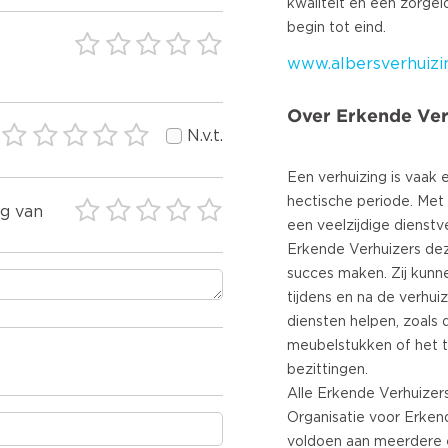
kwaliteit en een zorgel
www.albersverhuiz
Over Erkende Ver
N.v.t.
Een verhuizing is vaak 
hectische periode. Met
ng van
een veelzijdige dienstv
Erkende Verhuizers dez
succes maken. Zij kunn
tijdens en na de verhuiz
diensten helpen, zoals
meubelstukken of het ti
bezittingen.
Alle Erkende Verhuizers
Organisatie voor Erken
voldoen aan meerdere 