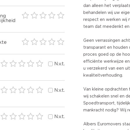
dan alleen het verplaat
behandelen wij uw ei
ing
respect en werken wij
ijkheid
team dat meedenkt en 
Geen verrassingen acht
kte
transparant en houden 
proces goed op de hoo
efficiënte werkwijze en
N.v.t.
u verzekerd van een uit
kwaliteitverhouding.
Van kleine opdrachten 
N.v.t.
wij schakelen snel en d
Spoedtransport, tijdelij
mankracht nodig? Wij r
N.v.t.
Albers Euromovers staa