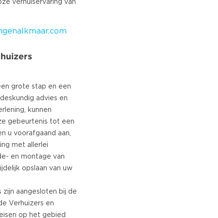
oze verhuiservaring van
ingenalkmaar.com
huizers
een grote stap en een
 deskundig advies en
erlening, kunnen
e gebeurtenis tot een
en u voorafgaand aan,
ing met allerlei
 de- en montage van
jdelijk opslaan van uw
 zijn aangesloten bij de
de Verhuizers en
eisen op het gebied