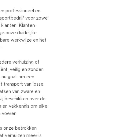
en professioneel en
nsportbedrijf voor zowel
e klanten. Klanten
e onze duidelijke
bare werkwijze en het
.
edere verhuizing of
ënt, veilig en zonder
t nu gaat om een
t transport van losse
atsen van zware en
ij beschikken over de
ng en vakkennis om elke
e voeren.
is onze betrokken
at verhuizen meer is