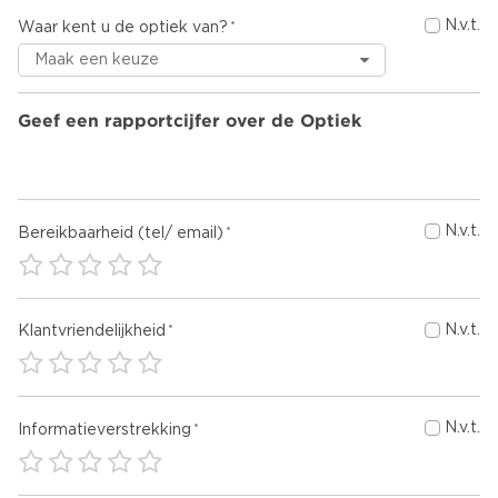
N.v.t.
Waar kent u de optiek van?
Geef een rapportcijfer over de Optiek
N.v.t.
Bereikbaarheid (tel/ email)
N.v.t.
Klantvriendelijkheid
N.v.t.
Informatieverstrekking