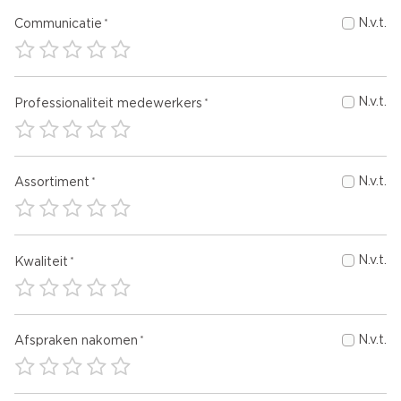
N.v.t.
Communicatie
N.v.t.
Professionaliteit medewerkers
N.v.t.
Assortiment
N.v.t.
Kwaliteit
N.v.t.
Afspraken nakomen