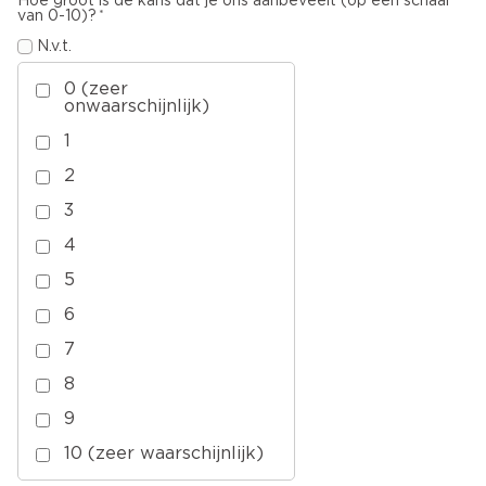
Hoe groot is de kans dat je ons aanbeveelt (op een schaal
van 0-10)?
N.v.t.
0 (zeer
onwaarschijnlijk)
1
2
3
4
5
6
7
8
9
10 (zeer waarschijnlijk)