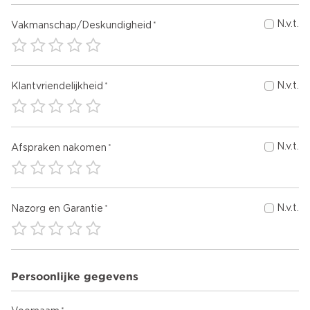
N.v.t.
Vakmanschap/Deskundigheid
N.v.t.
Klantvriendelijkheid
N.v.t.
Afspraken nakomen
N.v.t.
Nazorg en Garantie
Persoonlijke gegevens