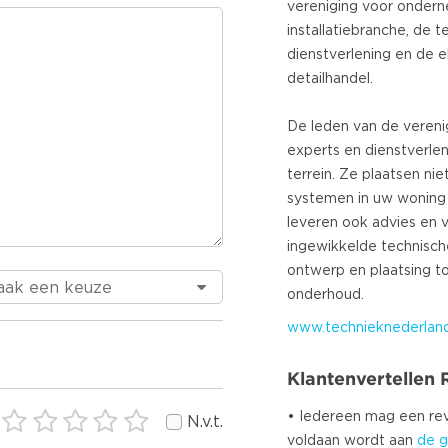
vereniging voor ondern
installatiebranche, de 
dienstverlening en de 
detailhandel.
De leden van de verenig
experts en dienstverle
terrein. Ze plaatsen nie
systemen in uw woning o
leveren ook advies en 
ingewikkelde technisch
ontwerp en plaatsing t
www.technieknederland
Klantenvertellen
• Iedereen mag een r
N.v.t.
voldaan wordt aan
de g