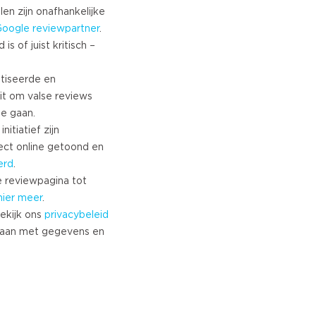
len zijn onafhankelijke
Google
reviewpartner
.
s of juist kritisch –
tiseerde en
it om valse reviews
te gaan.
nitiatief zijn
ect online getoond en
erd
.
 reviewpagina tot
hier meer
.
ekijk ons
privacybeleid
aan met gegevens en