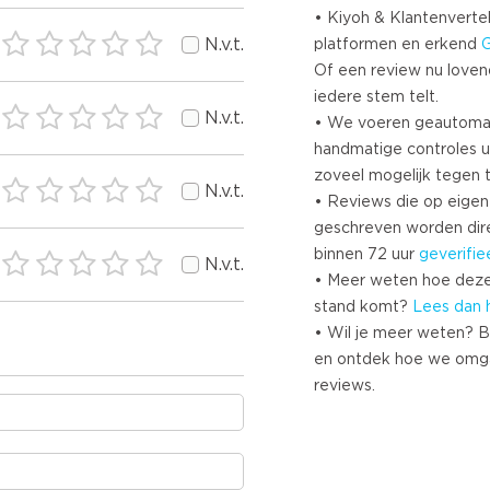
• Kiyoh & Klantenvertel
N.v.t.
platformen en erkend
Of een review nu lovend i
iedere stem telt.
N.v.t.
• We voeren geautoma
handmatige controles u
zoveel mogelijk tegen 
N.v.t.
• Reviews die op eigen i
geschreven worden dir
binnen 72 uur
geverifie
N.v.t.
• Meer weten hoe deze
stand komt?
Lees dan 
• Wil je meer weten? B
en ontdek hoe we omg
reviews.