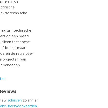
emers in de
technische
elektrotechnische
ing zijn technische
ners op een breed
t alleen technische
f bedrijf, maar
voeren de regie over
e projecten, van
ot beheer en
.nl
 Reviews
eview
schrijven
zolang er
ebruikersvoorwaarden
.