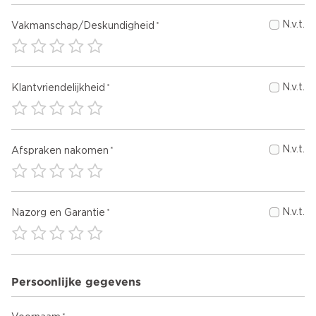
N.v.t.
Vakmanschap/Deskundigheid
N.v.t.
Klantvriendelijkheid
N.v.t.
Afspraken nakomen
N.v.t.
Nazorg en Garantie
Persoonlijke gegevens