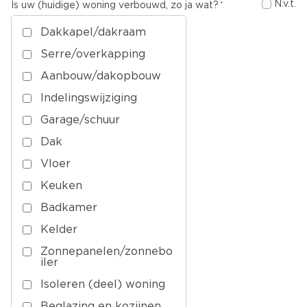
N.v.t.
Is uw (huidige) woning verbouwd, zo ja wat?
Dakkapel/dakraam
Serre/overkapping
Aanbouw/dakopbouw
Indelingswijziging
Garage/schuur
Dak
Vloer
Keuken
Badkamer
Kelder
Zonnepanelen/zonnebo
iler
Isoleren (deel) woning
Beglazing en kozijnen