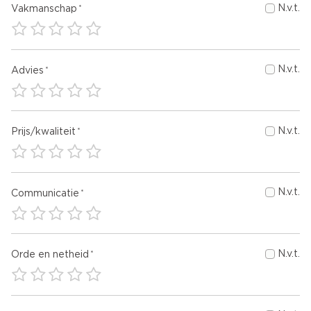
N.v.t.
Vakmanschap
N.v.t.
Advies
N.v.t.
Prijs/kwaliteit
N.v.t.
Communicatie
N.v.t.
Orde en netheid