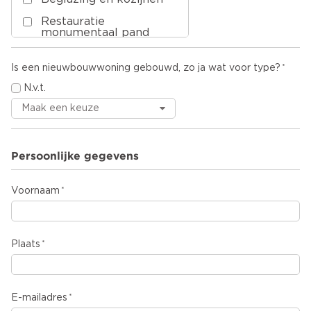
Restauratie
monumentaal pand
Onderhoud/service
Is een nieuwbouwwoning gebouwd, zo ja wat voor type?
Herstellen
aardbevingsschade
N.v.t.
Overige
Persoonlijke gegevens
Voornaam
Plaats
E-mailadres