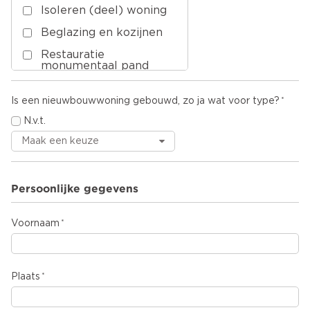
Isoleren (deel) woning
Beglazing en kozijnen
Restauratie
monumentaal pand
Onderhoud/service
Is een nieuwbouwwoning gebouwd, zo ja wat voor type?
Herstellen
aardbevingsschade
N.v.t.
Overige
Persoonlijke gegevens
Voornaam
Plaats