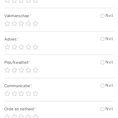
N.v.t.
Vakmanschap
N.v.t.
Advies
N.v.t.
Prijs/kwaliteit
N.v.t.
Communicatie
N.v.t.
Orde en netheid