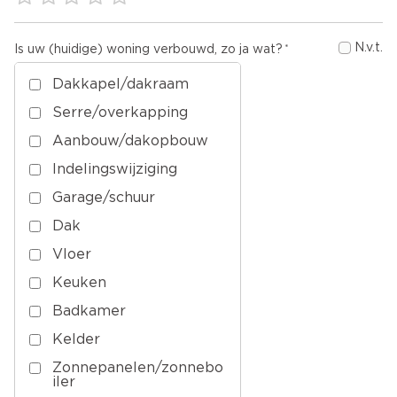
N.v.t.
Is uw (huidige) woning verbouwd, zo ja wat?
Dakkapel/dakraam
Serre/overkapping
Aanbouw/dakopbouw
Indelingswijziging
Garage/schuur
Dak
Vloer
Keuken
Badkamer
Kelder
Zonnepanelen/zonnebo
iler