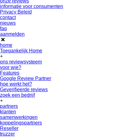
onze reviews
informatie voor consumenten
Privacy Beleid
contact
nieuws
faq
aanmelden
home
Toegankelijk Home
+
ons reviewsysteem
voor wie?
Features
Google Review Partner
hoe werkt het?
Geverifieerde reviews
zoek een bedrijf
+
partners
klanten
samenwerkingen
koppelingspartners
Reseller
truzzer