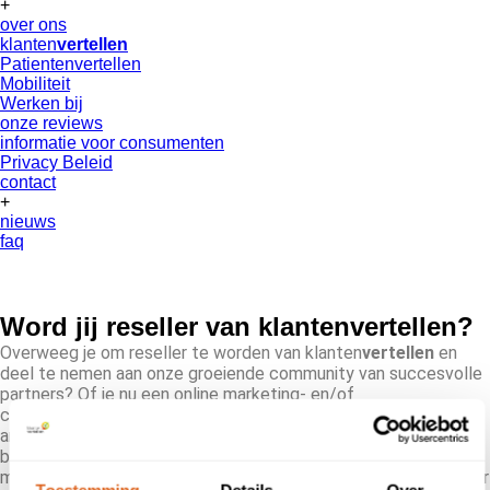
+
over ons
klanten
vertellen
Patientenvertellen
Mobiliteit
Werken bij
onze reviews
informatie voor consumenten
Privacy Beleid
contact
+
nieuws
faq
Word jij reseller van klanten
vertellen
?
Overweeg je om reseller te worden van klanten
vertellen
en
deel te nemen aan onze groeiende community van succesvolle
partners? Of je nu een online marketing- en/of
communicatiebureau runt, een webbouwer bent, of op een
andere manier nauw betrokken bent bij ondernemers die
behoefte hebben aan advies over hun online
marketingstrategieën, wij bieden jou een fantastische kans voor
Toestemming
Details
Over