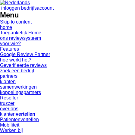
inloggen bedrijfsaccount
Menu
Skip to content
home
Toegankelijk Home
ons reviewsysteem
voor wie?
Features
Google Review Partner
hoe werkt het?
Geverifieerde reviews
zoek een bedrijf
partners
klanten
samenwerkingen
koppelingspartners
Reseller
truzzer
over ons
klanten
vertellen
Patientenvertellen
Mobiliteit
Werken bij