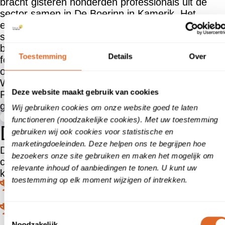
bracht gisteren honderden professionals uit de
sector samen in De Boerinn in Kamerik. Het
evenement stond in het teken van kennisdelen,
samenwerking en – bovenal – klantgericht
bouwen. Hoogtepunt van de dag was de
Toestemming
Details
Over
feestelijke uitreiking van de SKB Awards 2025,
overhandigd door Wytzejan de Jong (CEO
Woningborg), André van Schie (Gedeputeerde
Deze website maakt gebruik van cookies
Provincie Utrecht) en Arjan Noorthoek (Wethouder
gemeente Woerden).
Wij gebruiken cookies om onze website goed te laten
functioneren (noodzakelijke cookies). Met uw toestemming
De winnaars van 2025
gebruiken wij ook cookies voor statistische en
marketingdoeleinden. Deze helpen ons te begrijpen hoe
De SKB Awards werden uitgereikt in drie
bezoekers onze site gebruiken en maken het mogelijk om
categorieën, gebaseerd op de ervaringen van
relevante inhoud of aanbiedingen te tonen. U kunt uw
kopers tijdens het hele bouwproces:
toestemming op elk moment wijzigen of intrekken.
Koperskeuze Award: Van Santvoort Bouw
Oplevering Award: MBB (Utrecht)
Toestemmingsselectie
Noodzakelijk