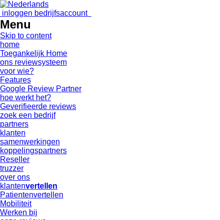
inloggen bedrijfsaccount
Menu
Skip to content
home
Toegankelijk Home
ons reviewsysteem
voor wie?
Features
Google Review Partner
hoe werkt het?
Geverifieerde reviews
zoek een bedrijf
partners
klanten
samenwerkingen
koppelingspartners
Reseller
truzzer
over ons
klanten
vertellen
Patientenvertellen
Mobiliteit
Werken bij