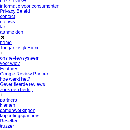
onze reviews
informatie voor consumenten
Privacy Beleid
contact
nieuws
faq
aanmelden
home
Toegankelijk Home
+
ons reviewsysteem
voor wie?
Features
Google Review Partner
hoe werkt het?
Geverifieerde reviews
zoek een bedrijf
+
partners
klanten
samenwerkingen
koppelingspartners
Reseller
truzzer