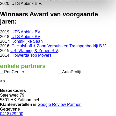
2020: UTS Abbink B.V.
Winnaars Award van voorgaande
jaren:
2019:
UTS Abbink BV
2018:
UTS Abbink BV
2017:
Koninklijke Saan
2016:
G. Hulshoff & Zoon Verhuis- en Transportbedrijf B.V.
2015:
JB. Vlaming & Zonen B.V
.
2014:
Holwerda Top Movers
enkele
partners
Bezoekadres
Steenweg 79
5301 HK Zaltbommel
Klantenvertellen is
Google Review
Partner!
Gegevens
0418729200