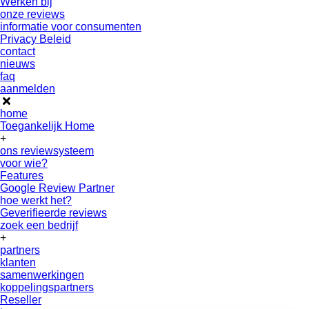
Werken bij
onze reviews
informatie voor consumenten
Privacy Beleid
contact
nieuws
faq
aanmelden
home
Toegankelijk Home
+
ons reviewsysteem
voor wie?
Features
Google Review Partner
hoe werkt het?
Geverifieerde reviews
zoek een bedrijf
+
partners
klanten
samenwerkingen
koppelingspartners
Reseller