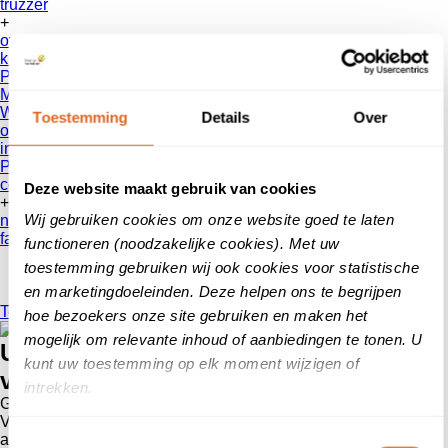
truzzer
+
over ons
klanten
vertellen
Patientenvertellen
Mobiliteit
Werken bij
Toestemming
Details
Over
onze reviews
informatie voor consumenten
Privacy Beleid
contact
Deze website maakt gebruik van cookies
+
Wij gebruiken cookies om onze website goed te laten
nieuws
faq
functioneren (noodzakelijke cookies). Met uw
toestemming gebruiken wij ook cookies voor statistische
en marketingdoeleinden. Deze helpen ons te begrijpen
Terug
hoe bezoekers onze site gebruiken en maken het
mogelijk om relevante inhoud of aanbiedingen te tonen. U
UTS Abbink wint de Erkende project
kunt uw toestemming op elk moment wijzigen of
verhuizer award 2020
intrekken.
Geplaatst op
29 juni 2020
Verhuisbedrijf
UTS Abbink B.V.
in Den Haag is voor het derde
achtereenvolgende jaar bekroond met de titel Erkende Project
Toestemmingsselectie