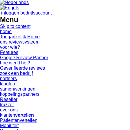
inloggen bedrijfsaccount
Menu
Skip to content
home
Toegankelijk Home
ons reviewsysteem
voor wie?
Features
Google Review Partner
hoe werkt het?
Geverifieerde reviews
zoek een bedrijf
partners
klanten
samenwerkingen
koppelingspartners
Reseller
truzzer
over ons
klanten
vertellen
Patientenvertellen
Mobiliteit