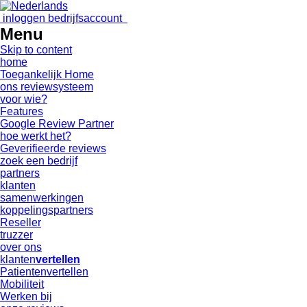
inloggen bedrijfsaccount
Menu
Skip to content
home
Toegankelijk Home
ons reviewsysteem
voor wie?
Features
Google Review Partner
hoe werkt het?
Geverifieerde reviews
zoek een bedrijf
partners
klanten
samenwerkingen
koppelingspartners
Reseller
truzzer
over ons
klanten
vertellen
Patientenvertellen
Mobiliteit
Werken bij