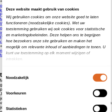
+
over ons
Deze website maakt gebruik van cookies
klanten
vertellen
Patientenvertellen
Wij gebruiken cookies om onze website goed te laten
Mobiliteit
functioneren (noodzakelijke cookies). Met uw
Werken bij
onze reviews
toestemming gebruiken wij ook cookies voor statistische
informatie voor consumenten
en marketingdoeleinden. Deze helpen ons te begrijpen
Privacy Beleid
hoe bezoekers onze site gebruiken en maken het
contact
+
mogelijk om relevante inhoud of aanbiedingen te tonen. U
nieuws
kunt uw toestemming op elk moment wijzigen of
faq
intrekken.
Toestemmingsselectie
truzzer
Noodzakelijk
Maak het ontvangen van klanten vertellen beoordelingen
gemakkelijk met de aangepaste klanten
vertellen
QR-Code
producten
Voorkeuren
Je klanten maken je bedrijf! Juist daarom is het belangrijk wat
je klanten over je zeggen. Met de producten voor meer klanten
vertellen reviews van recommendedio helpen we je klanten om
je bedrijf nog succesvoller te maken met een eenvoudige
Statistieken
manier om reviews op klanten
vertellen
te publiceren en je