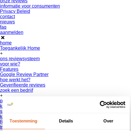
onze reviews
informatie voor consumenten
Privacy Beleid
contact
nieuws
faq
aanmelden
home
Toegankelijk Home
+
ons reviewsysteem
voor wie?
Features
Google Review Partner
hoe werkt het?
Geverifieerde reviews
zoek een bedrijf
+
partners
klanten
samenwerkingen
koppelingspartners
Toestemming
Details
Over
Reseller
truzzer