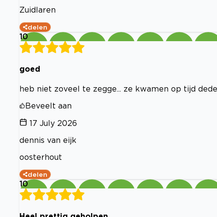
Zuidlaren
delen
10
goed
heb niet zoveel te zegge... ze kwamen op tijd dede
Beveelt aan
17 July 2026
dennis van eijk
oosterhout
delen
10
Heel prettig geholpen