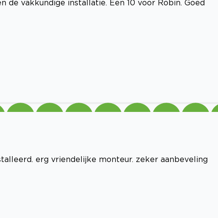
en de vakkundige installatie. Een 10 voor Robin. Goed
stalleerd. erg vriendelijke monteur. zeker aanbeveling