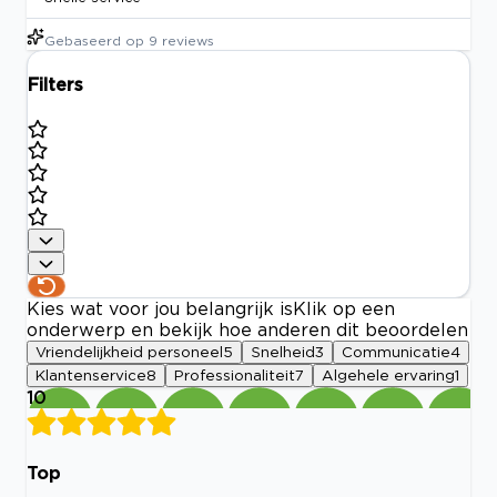
Gebaseerd op
9
reviews
Filters
Kies wat voor jou belangrijk is
Klik op een
onderwerp en bekijk hoe anderen dit beoordelen
Vriendelijkheid personeel
5
Snelheid
3
Communicatie
4
Klantenservice
8
Professionaliteit
7
Algehele ervaring
1
10
Top