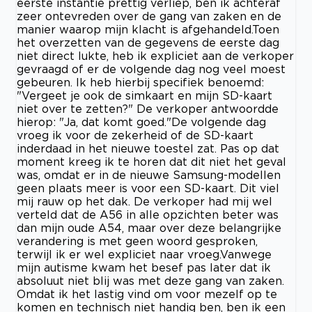
eerste instantie prettig verliep, ben ik achteraf
zeer ontevreden over de gang van zaken en de
manier waarop mijn klacht is afgehandeld. ​Toen
het overzetten van de gegevens de eerste dag
niet direct lukte, heb ik expliciet aan de verkoper
gevraagd of er de volgende dag nog veel moest
gebeuren. Ik heb hierbij specifiek benoemd:
"Vergeet je ook de simkaart en mijn SD-kaart
niet over te zetten?" De verkoper antwoordde
hierop: "Ja, dat komt goed." ​De volgende dag
vroeg ik voor de zekerheid of de SD-kaart
inderdaad in het nieuwe toestel zat. Pas op dat
moment kreeg ik te horen dat dit niet het geval
was, omdat er in de nieuwe Samsung-modellen
geen plaats meer is voor een SD-kaart. Dit viel
mij rauw op het dak. De verkoper had mij wel
verteld dat de A56 in alle opzichten beter was
dan mijn oude A54, maar over deze belangrijke
verandering is met geen woord gesproken,
terwijl ik er wel expliciet naar vroeg. ​Vanwege
mijn autisme kwam het besef pas later dat ik
absoluut niet blij was met deze gang van zaken.
Omdat ik het lastig vind om voor mezelf op te
komen en technisch niet handig ben, ben ik een