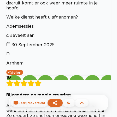
daaruit komt er ook weer meer ruimte in je
hoofd.
Welke dienst heeft u afgenomen?
Ademsessies
Beveelt aan
30 September 2025
D
Arnhem
delen
10
Bijzondere en mooie ervaring
Bedrijfsoverzicht
Aisha stelt je heel erg op je gemak. Serieus
wanneer het moet en met humor waar het kan.
Zo creeert ze snel een omgeving waar je je fijn