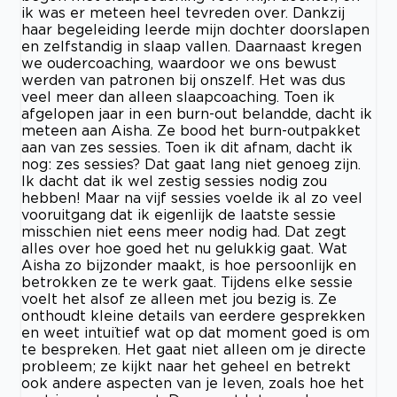
ik was er meteen heel tevreden over. Dankzij
haar begeleiding leerde mijn dochter doorslapen
en zelfstandig in slaap vallen. Daarnaast kregen
we oudercoaching, waardoor we ons bewust
werden van patronen bij onszelf. Het was dus
veel meer dan alleen slaapcoaching. Toen ik
afgelopen jaar in een burn-out belandde, dacht ik
meteen aan Aisha. Ze bood het burn-outpakket
aan van zes sessies. Toen ik dit afnam, dacht ik
nog: zes sessies? Dat gaat lang niet genoeg zijn.
Ik dacht dat ik wel zestig sessies nodig zou
hebben! Maar na vijf sessies voelde ik al zo veel
vooruitgang dat ik eigenlijk de laatste sessie
misschien niet eens meer nodig had. Dat zegt
alles over hoe goed het nu gelukkig gaat. Wat
Aisha zo bijzonder maakt, is hoe persoonlijk en
betrokken ze te werk gaat. Tijdens elke sessie
voelt het alsof ze alleen met jou bezig is. Ze
onthoudt kleine details van eerdere gesprekken
en weet intuïtief wat op dat moment goed is om
te bespreken. Het gaat niet alleen om je directe
probleem; ze kijkt naar het geheel en betrekt
ook andere aspecten van je leven, zoals hoe het