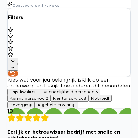
Gebaseerd op
5
reviews
Filters
Kies wat voor jou belangrijk is
Klik op een
onderwerp en bekijk hoe anderen dit beoordelen
Prijs-kwaliteit
1
Vriendelijkheid personeel
3
Kennis personeel
2
Klantenservice
3
Netheid
1
Bezorging
1
Algehele ervaring
1
10
Eerlijk en betrouwbaar bedrijf met snelle en
uitstekende service!