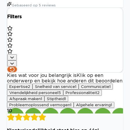
Gebaseerd op
5
reviews
Filters
Kies wat voor jou belangrijk is
Klik op een
onderwerp en bekijk hoe anderen dit beoordelen
Expertise
2
Snelheid van service
1
Communicatie
1
Vriendelijkheid personeel
5
Professionaliteit
2
Afspraak maken
1
Stiptheid
1
Probleemoplossend vermogen
1
Algehele ervaring
1
10