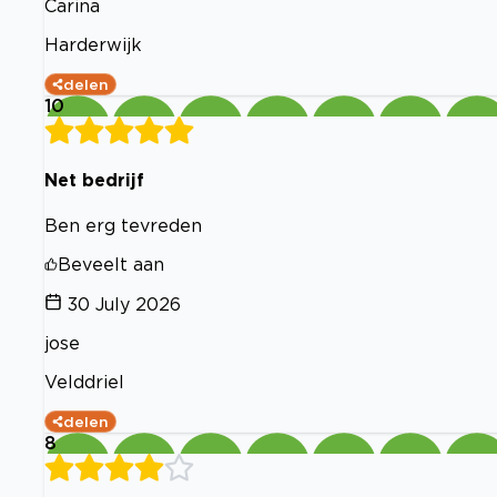
Carina
Harderwijk
delen
10
Net bedrijf
Ben erg tevreden
Beveelt aan
30 July 2026
jose
Velddriel
delen
8