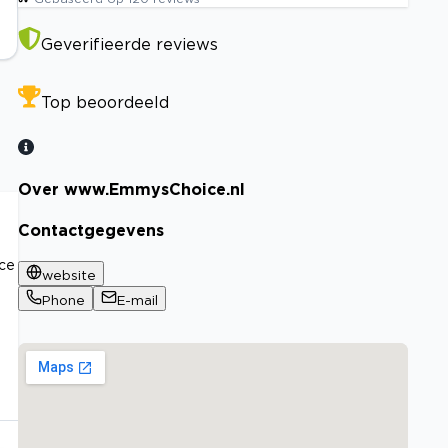
Geverifieerde reviews
Top beoordeeld
Over www.EmmysChoice.nl
Contactgegevens
ice
website
Phone
E-mail