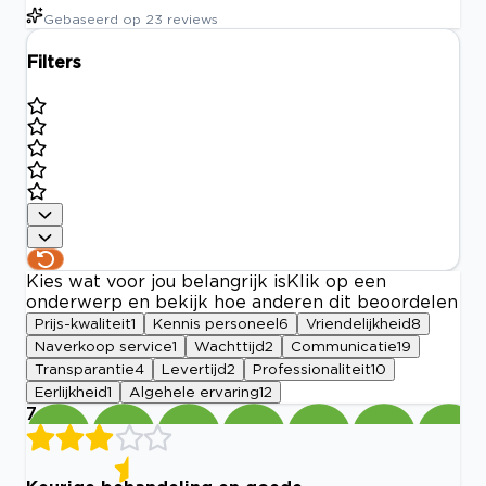
Gebaseerd op
23
reviews
Filters
Kies wat voor jou belangrijk is
Klik op een
onderwerp en bekijk hoe anderen dit beoordelen
Prijs-kwaliteit
1
Kennis personeel
6
Vriendelijkheid
8
Naverkoop service
1
Wachttijd
2
Communicatie
19
Transparantie
4
Levertijd
2
Professionaliteit
10
Eerlijkheid
1
Algehele ervaring
12
7