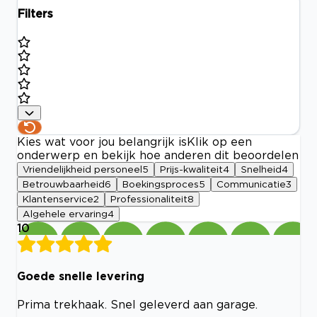
Filters
Kies wat voor jou belangrijk is
Klik op een
onderwerp en bekijk hoe anderen dit beoordelen
Vriendelijkheid personeel
5
Prijs-kwaliteit
4
Snelheid
4
Betrouwbaarheid
6
Boekingsproces
5
Communicatie
3
Klantenservice
2
Professionaliteit
8
Algehele ervaring
4
10
Goede snelle levering
Prima trekhaak. Snel geleverd aan garage.