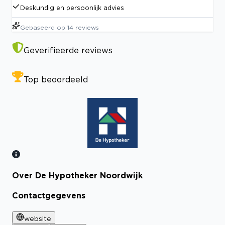
Deskundig en persoonlijk advies
Gebaseerd op
14
reviews
Geverifieerde reviews
Top beoordeeld
Over De Hypotheker Noordwijk
Bekijk certificaat
Contactgegevens
website