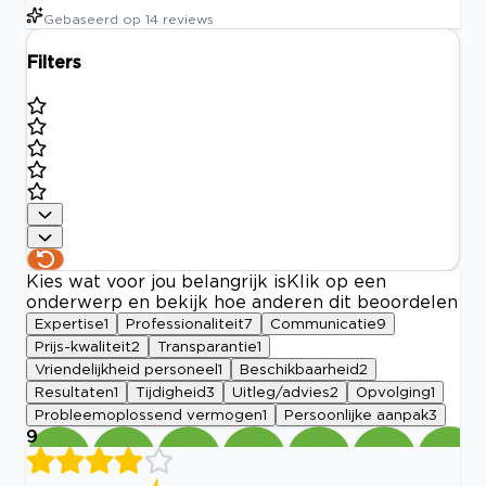
Gebaseerd op
14
reviews
Filters
Kies wat voor jou belangrijk is
Klik op een
onderwerp en bekijk hoe anderen dit beoordelen
Expertise
1
Professionaliteit
7
Communicatie
9
Prijs-kwaliteit
2
Transparantie
1
Vriendelijkheid personeel
1
Beschikbaarheid
2
Resultaten
1
Tijdigheid
3
Uitleg/advies
2
Opvolging
1
Probleemoplossend vermogen
1
Persoonlijke aanpak
3
9