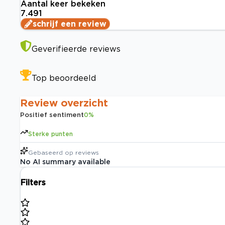
Aantal keer bekeken
7.491
schrijf een review
Geverifieerde reviews
Top beoordeeld
Review overzicht
Positief sentiment
0
%
Sterke punten
Gebaseerd op
reviews
No AI summary available
Filters