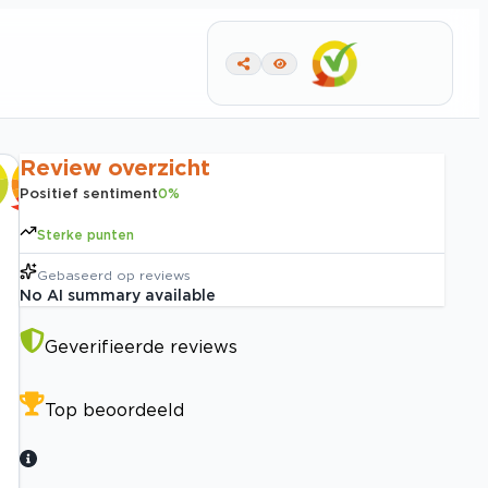
Review overzicht
Positief sentiment
0
%
Sterke punten
Gebaseerd op
reviews
No AI summary available
Geverifieerde reviews
Top beoordeeld