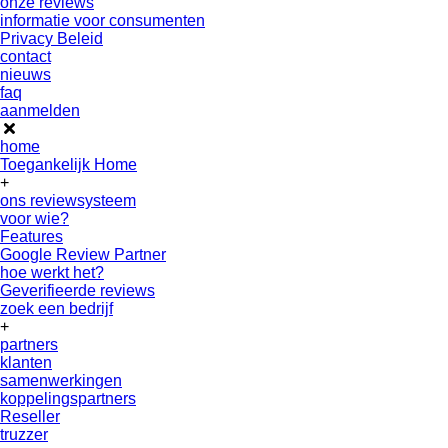
onze reviews
informatie voor consumenten
Privacy Beleid
contact
nieuws
faq
aanmelden
home
Toegankelijk Home
+
ons reviewsysteem
voor wie?
Features
Google Review Partner
hoe werkt het?
Geverifieerde reviews
zoek een bedrijf
+
partners
klanten
samenwerkingen
koppelingspartners
Reseller
truzzer