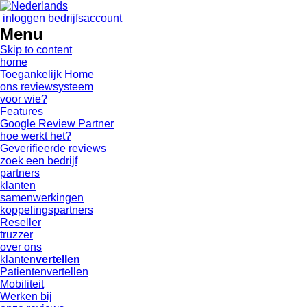
inloggen bedrijfsaccount
Menu
Skip to content
home
Toegankelijk Home
ons reviewsysteem
voor wie?
Features
Google Review Partner
hoe werkt het?
Geverifieerde reviews
zoek een bedrijf
partners
klanten
samenwerkingen
koppelingspartners
Reseller
truzzer
over ons
klanten
vertellen
Patientenvertellen
Mobiliteit
Werken bij