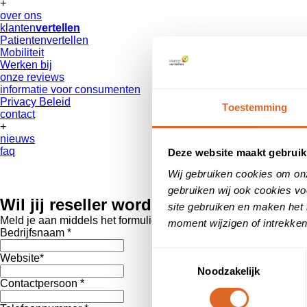
+
over ons
klanten
vertellen
Patientenvertellen
Mobiliteit
Werken bij
onze reviews
informatie voor consumenten
Privacy Beleid
Toestemming
contact
+
nieuws
faq
Deze website maakt gebruik
Wij gebruiken cookies om on
gebruiken wij ook cookies vo
Wil jij reseller worden?
site gebruiken en maken het 
Meld je aan middels het formulier en/of bel een van onze specia
moment wijzigen of intrekken
Bedrijfsnaam *
Toestemmingsselectie
Website
*
Noodzakelijk
Contactpersoon *