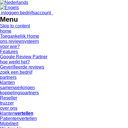
inloggen bedrijfsaccount
Menu
Skip to content
home
Toegankelijk Home
ons reviewsysteem
voor wie?
Features
Google Review Partner
hoe werkt het?
Geverifieerde reviews
zoek een bedrijf
partners
klanten
samenwerkingen
koppelingspartners
Reseller
truzzer
over ons
klanten
vertellen
Patientenvertellen
Mobiliteit