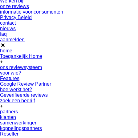
Werken bij
onze reviews
informatie voor consumenten
Privacy Beleid
contact
nieuws
faq
aanmelden
home
Toegankelijk Home
+
ons reviewsysteem
voor wie?
Features
Google Review Partner
hoe werkt het?
Geverifieerde reviews
zoek een bedrijf
+
partners
klanten
samenwerkingen
koppelingspartners
Reseller