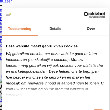
truzzer
+
over ons
klanten
vertellen
Patientenvertellen
Mobiliteit
Werken bij
Toestemming
Details
Over
onze reviews
informatie voor consumenten
Privacy Beleid
contact
Deze website maakt gebruik van cookies
+
Wij gebruiken cookies om onze website goed te laten
nieuws
faq
functioneren (noodzakelijke cookies). Met uw
toestemming gebruiken wij ook cookies voor statistische
en marketingdoeleinden. Deze helpen ons te begrijpen
Terug
hoe bezoekers onze site gebruiken en maken het
mogelijk om relevante inhoud of aanbiedingen te tonen. U
Advocaatscore – Review awards 2020
kunt uw toestemming op elk moment wijzigen of
Geplaatst op
23 december 2020
intrekken.
Advocaatscore
is de reviewtool binnen de advocatuur. Als
advocatenkantoor kun je hiermee zelf reviews verzamelen
Toestemmingsselectie
en beheren. Net als bij de aanschaf van een nieuwe