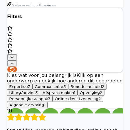
Gebaseerd op
8
reviews
Filters
Kies wat voor jou belangrijk is
Klik op een
onderwerp en bekijk hoe anderen dit beoordelen
Expertise
7
Communicatie
5
Reactiesnelheid
2
Uitleg/advies
3
Afspraak maken
1
Opvolging
2
Persoonlijke aanpak
7
Online dienstverlening
2
Algehele ervaring
1
10