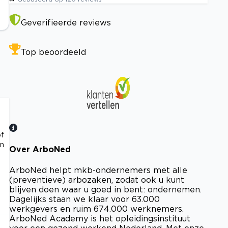
Geverifieerde reviews
Top beoordeeld
of
en
Over ArboNed
Bekijk certificaat
ArboNed helpt mkb-ondernemers met alle
(preventieve) arbozaken, zodat ook u kunt
blijven doen waar u goed in bent: ondernemen.
Dagelijks staan we klaar voor 63.000
werkgevers en ruim 674.000 werknemers.
ArboNed Academy is het opleidingsinstituut
voor een gezond werkend Nederland. Met onze