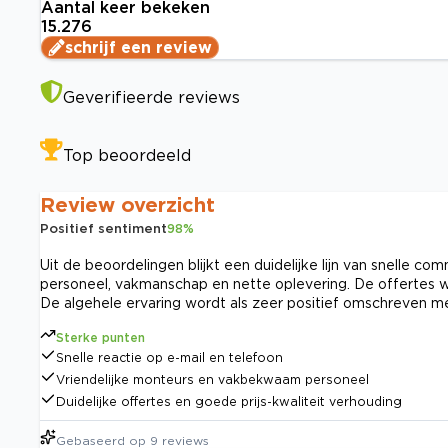
Aantal keer bekeken
15.276
schrijf een review
Geverifieerde reviews
Top beoordeeld
Review overzicht
Positief sentiment
98
%
Uit de beoordelingen blijkt een duidelijke lijn van snelle co
personeel, vakmanschap en nette oplevering. De offertes wor
De algehele ervaring wordt als zeer positief omschreven m
Sterke punten
Snelle reactie op e-mail en telefoon
Vriendelijke monteurs en vakbekwaam personeel
Duidelijke offertes en goede prijs-kwaliteit verhouding
Gebaseerd op
9
reviews