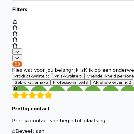
Filters
Kies wat voor jou belangrijk is
Klik op een onderwe
Productkwaliteit
3
Prijs-kwaliteit
1
Vriendelijkheid persone
Gebruiksgemak
5
Professionaliteit
3
Algehele ervaring
2
10
Prettig contact
Prettig contact van begin tot plaatsing.
Beveelt aan