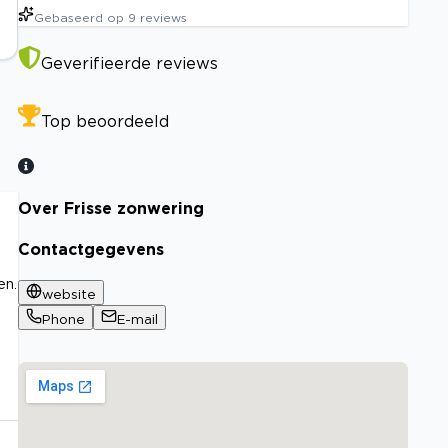
Gebaseerd op
9
reviews
Geverifieerde reviews
Top beoordeeld
Over Frisse zonwering
Contactgegevens
en.
website
Phone
E-mail