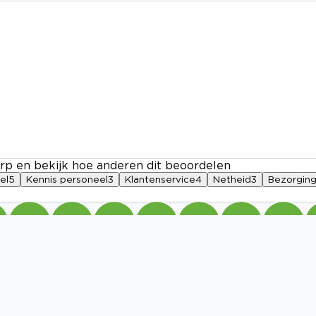
rp en bekijk hoe anderen dit beoordelen
el
5
Kennis personeel
3
Klantenservice
4
Netheid
3
Bezorgin