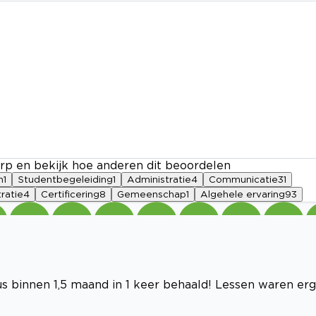
rp en bekijk hoe anderen dit beoordelen
n
1
Studentbegeleiding
1
Administratie
4
Communicatie
31
ratie
4
Certificering
8
Gemeenschap
1
Algehele ervaring
93
us binnen 1,5 maand in 1 keer behaald! Lessen waren erg