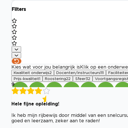
Filters
Kies wat voor jou belangrijk is
Klik op een onderwe
Kwaliteit onderwijs
2
Docenten/instructeurs
111
Faciliteite
Prijs-kwaliteit
1
Roostering
22
Sfeer
32
Voortgangsregist
9
Hele fijne opleiding!
Ik heb mijn rijbewijs door middel van een snelcurs
goed en leerzaam, zeker aan te raden!