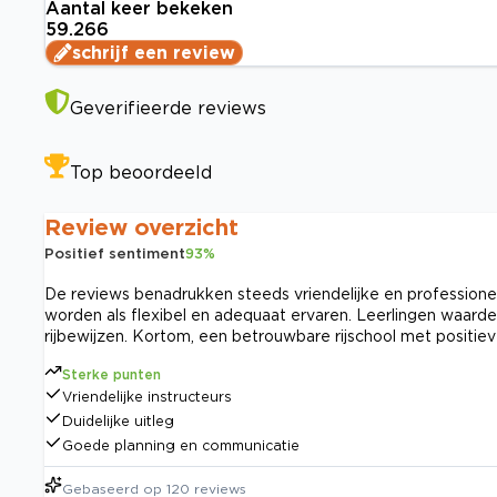
Aantal keer bekeken
59.266
schrijf een review
Geverifieerde reviews
Top beoordeeld
Review overzicht
Positief sentiment
93
%
De reviews benadrukken steeds vriendelijke en professionele
worden als flexibel en adequaat ervaren. Leerlingen waarder
rijbewijzen. Kortom, een betrouwbare rijschool met positiev
Sterke punten
Vriendelijke instructeurs
Duidelijke uitleg
Goede planning en communicatie
Gebaseerd op
120
reviews