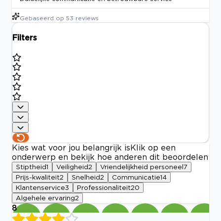
Gebaseerd op
53
reviews
Filters
Kies wat voor jou belangrijk is
Klik op een
onderwerp en bekijk hoe anderen dit beoordelen
Stiptheid
1
Veiligheid
2
Vriendelijkheid personeel
7
Prijs-kwaliteit
2
Snelheid
2
Communicatie
14
Klantenservice
3
Professionaliteit
20
Algehele ervaring
2
8