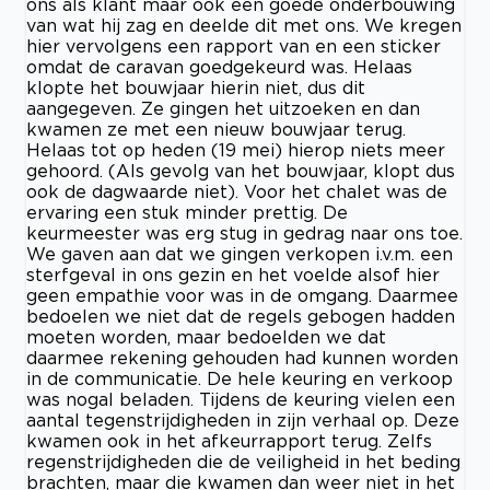
ons als klant maar ook een goede onderbouwing
van wat hij zag en deelde dit met ons. We kregen
hier vervolgens een rapport van en een sticker
omdat de caravan goedgekeurd was. Helaas
klopte het bouwjaar hierin niet, dus dit
aangegeven. Ze gingen het uitzoeken en dan
kwamen ze met een nieuw bouwjaar terug.
Helaas tot op heden (19 mei) hierop niets meer
gehoord. (Als gevolg van het bouwjaar, klopt dus
ook de dagwaarde niet). Voor het chalet was de
ervaring een stuk minder prettig. De
keurmeester was erg stug in gedrag naar ons toe.
We gaven aan dat we gingen verkopen i.v.m. een
sterfgeval in ons gezin en het voelde alsof hier
geen empathie voor was in de omgang. Daarmee
bedoelen we niet dat de regels gebogen hadden
moeten worden, maar bedoelden we dat
daarmee rekening gehouden had kunnen worden
in de communicatie. De hele keuring en verkoop
was nogal beladen. Tijdens de keuring vielen een
aantal tegenstrijdigheden in zijn verhaal op. Deze
kwamen ook in het afkeurrapport terug. Zelfs
regenstrijdigheden die de veiligheid in het beding
brachten, maar die kwamen dan weer niet in het