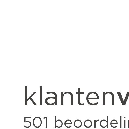
v
klanten
501
beoordel