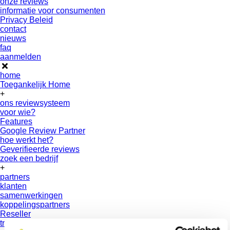
onze reviews
informatie voor consumenten
Privacy Beleid
contact
nieuws
faq
aanmelden
home
Toegankelijk Home
+
ons reviewsysteem
voor wie?
Features
Google Review Partner
hoe werkt het?
Geverifieerde reviews
zoek een bedrijf
+
partners
klanten
samenwerkingen
koppelingspartners
Reseller
truzzer