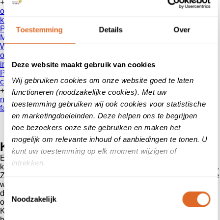
+
over ons
klanten
vertellen
Patientenvertellen
Toestemming
Details
Over
Mobiliteit
Werken bij
onze reviews
informatie voor consumenten
Deze website maakt gebruik van cookies
Privacy Beleid
Wij gebruiken cookies om onze website goed te laten
contact
+
functioneren (noodzakelijke cookies). Met uw
nieuws
toestemming gebruiken wij ook cookies voor statistische
faq
en marketingdoeleinden. Deze helpen ons te begrijpen
hoe bezoekers onze site gebruiken en maken het
mogelijk om relevante inhoud of aanbiedingen te tonen. U
Klant worden?
kunt uw toestemming op elk moment wijzigen of
Enthousiasme werkt aanstekelijk. Word klant van
intrekken.
klanten
vertellen
en ervaar zelf het positieve effect van reviews.
Zet online mond-tot-mondreclame nog slimmer in om klanten te
werven. Wij weten precies hoe je dat op een slimme manier
Toestemmingsselectie
doet. Klant worden? Onze specialisten informeren je graag
Noodzakelijk
over tarieven en geven branchespecifiek advies.
Klanten
vertellen
werkt samen met diverse
brancheorganisaties, lees er
hier
meer over.