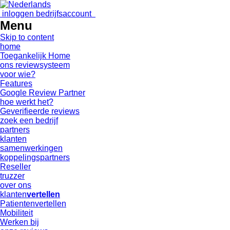
inloggen bedrijfsaccount
Menu
Skip to content
home
Toegankelijk Home
ons reviewsysteem
voor wie?
Features
Google Review Partner
hoe werkt het?
Geverifieerde reviews
zoek een bedrijf
partners
klanten
samenwerkingen
koppelingspartners
Reseller
truzzer
over ons
klanten
vertellen
Patientenvertellen
Mobiliteit
Werken bij