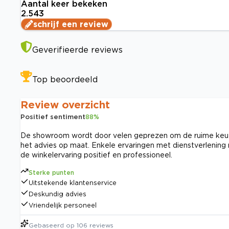
Aantal keer bekeken
2.543
schrijf een review
Geverifieerde reviews
Top beoordeeld
Review overzicht
Positief sentiment
88
%
De showroom wordt door velen geprezen om de ruime keuze e
het advies op maat. Enkele ervaringen met dienstverlening 
de winkelervaring positief en professioneel.
Sterke punten
Uitstekende klantenservice
Deskundig advies
Vriendelijk personeel
Gebaseerd op
106
reviews