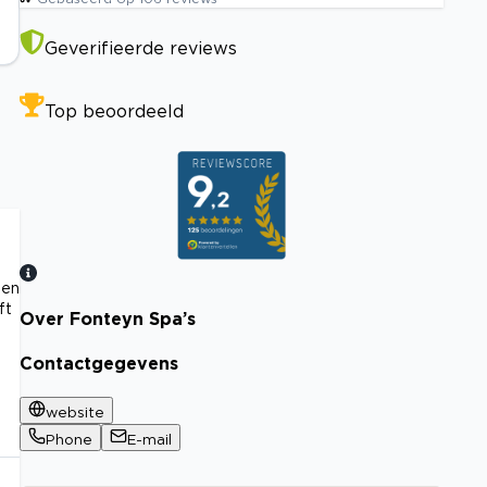
Geverifieerde reviews
Top beoordeeld
 en
ft
Over Fonteyn Spa’s
Bekijk certificaat
Contactgegevens
website
Phone
E-mail