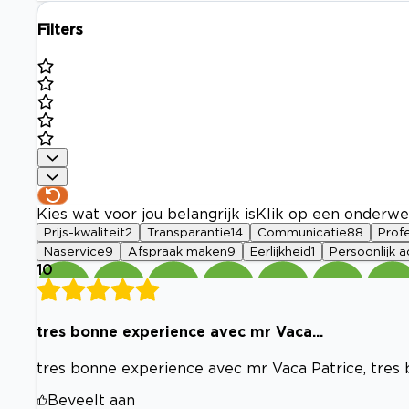
Filters
Kies wat voor jou belangrijk is
Klik op een onderwe
Prijs-kwaliteit
2
Transparantie
14
Communicatie
88
Profe
Naservice
9
Afspraak maken
9
Eerlijkheid
1
Persoonlijk a
10
tres bonne experience avec mr Vaca...
tres bonne experience avec mr Vaca Patrice, tres
Beveelt aan