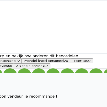
rp en bekijk hoe anderen dit beoordelen
ssionaliteit
2
Vriendelijkheid personeel
26
Expertise
52
dvies
56
Algehele ervaring
23
 bon vendeur, je recommande !