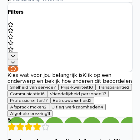
Filters
Kies wat voor jou belangrijk is
Klik op een
onderwerp en bekijk hoe anderen dit beoordelen
Snelheid van service
7
Prijs-kwaliteit
10
Transparantie
2
Communicatie
16
Vriendelijkheid personeel
17
Professionaliteit
17
Betrouwbaarheid
2
Afspraak maken
2
Uitleg werkzaamheden
4
Algehele ervaring
11
8