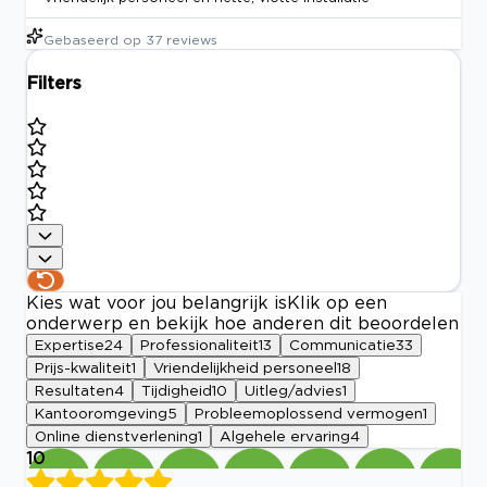
Gebaseerd op
37
reviews
Filters
Kies wat voor jou belangrijk is
Klik op een
onderwerp en bekijk hoe anderen dit beoordelen
Expertise
24
Professionaliteit
13
Communicatie
33
Prijs-kwaliteit
1
Vriendelijkheid personeel
18
Resultaten
4
Tijdigheid
10
Uitleg/advies
1
Kantooromgeving
5
Probleemoplossend vermogen
1
Online dienstverlening
1
Algehele ervaring
4
10