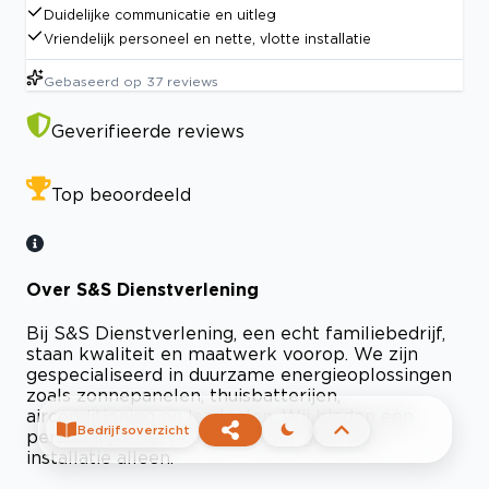
Duidelijke communicatie en uitleg
Vriendelijk personeel en nette, vlotte installatie
Gebaseerd op
37
reviews
Geverifieerde reviews
Top beoordeeld
Over S&S Dienstverlening
Bij S&S Dienstverlening, een echt familiebedrijf,
staan kwaliteit en maatwerk voorop. We zijn
gespecialiseerd in duurzame energieoplossingen
zoals zonnepanelen, thuisbatterijen,
airconditioning en laadpalen. Wij bieden een
Bedrijfsoverzicht
persoonlijke service die verder gaat dan
installatie alleen.