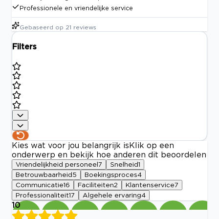
Professionele en vriendelijke service
Gebaseerd op
21
reviews
Filters
Kies wat voor jou belangrijk is
Klik op een
onderwerp en bekijk hoe anderen dit beoordelen
Vriendelijkheid personeel
7
Snelheid
1
Betrouwbaarheid
5
Boekingsproces
4
Communicatie
16
Faciliteiten
2
Klantenservice
7
Professionaliteit
17
Algehele ervaring
4
10