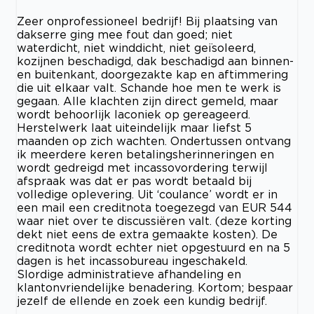
Zeer onprofessioneel bedrijf! Bij plaatsing van
dakserre ging mee fout dan goed; niet
waterdicht, niet winddicht, niet geïsoleerd,
kozijnen beschadigd, dak beschadigd aan binnen-
en buitenkant, doorgezakte kap en aftimmering
die uit elkaar valt. Schande hoe men te werk is
gegaan. Alle klachten zijn direct gemeld, maar
wordt behoorlijk laconiek op gereageerd.
Herstelwerk laat uiteindelijk maar liefst 5
maanden op zich wachten. Ondertussen ontvang
ik meerdere keren betalingsherinneringen en
wordt gedreigd met incassovordering terwijl
afspraak was dat er pas wordt betaald bij
volledige oplevering. Uit ‘coulance’ wordt er in
een mail een creditnota toegezegd van EUR 544
waar niet over te discussiëren valt. (deze korting
dekt niet eens de extra gemaakte kosten). De
creditnota wordt echter niet opgestuurd en na 5
dagen is het incassobureau ingeschakeld.
Slordige administratieve afhandeling en
klantonvriendelijke benadering. Kortom; bespaar
jezelf de ellende en zoek een kundig bedrijf.