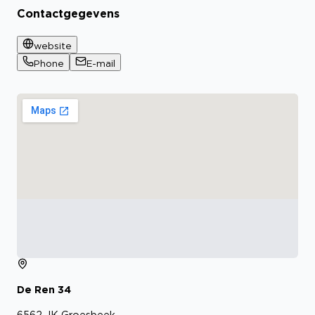
Contactgegevens
website
Phone
E-mail
De Ren
34
6562 JK
Groesbeek