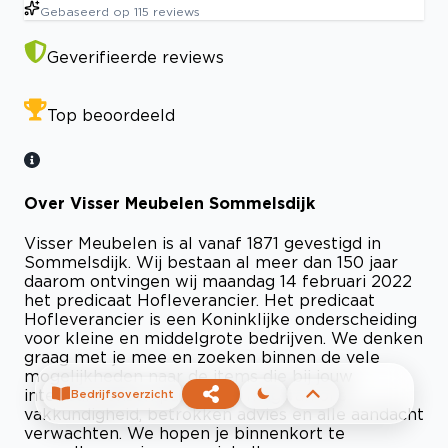
Gebaseerd op
115
reviews
Geverifieerde reviews
Top beoordeeld
Over Visser Meubelen Sommelsdijk
Visser Meubelen is al vanaf 1871 gevestigd in
Sommelsdijk. Wij bestaan al meer dan 150 jaar
daarom ontvingen wij maandag 14 februari 2022
het predicaat Hofleverancier. Het predicaat
Hofleverancier is een Koninklijke onderscheiding
voor kleine en middelgrote bedrijven. We denken
graag met je mee en zoeken binnen de vele
mogelijkheden naar de items die bij jouw
interieurwensen passen. Je mag van ons
Bedrijfsoverzicht
vakkundigheid, betrokken advies en alle aandacht
verwachten. We hopen je binnenkort te