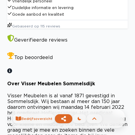
Vriendelijk personeel
Duidelijke informatie en levering
Goede aanbod en kwaliteit
Gebaseerd op
115
reviews
Geverifieerde reviews
Top beoordeeld
Over Visser Meubelen Sommelsdijk
Visser Meubelen is al vanaf 1871 gevestigd in
Sommelsdijk. Wij bestaan al meer dan 150 jaar
daarom ontvingen wij maandag 14 februari 2022
het predicaat Hofleverancier. Het predicaat
Hofleverancier is een Koninklijke onderscheiding
Bedrijfsoverzicht
voor kleine en middelgrote bedrijven. We denken
graag met je mee en zoeken binnen de vele