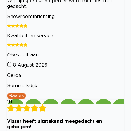
Wij zijn goed geholpen er werd met ons mee
gedacht.
Showroominrichting
Kwaliteit en service
Beveelt aan
8 August 2026
Gerda
Sommelsdijk
delen
10
Visser heeft uitstekend meegedacht en
geholpen!