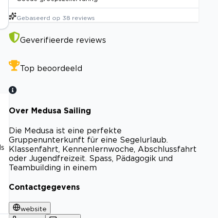
Gebaseerd op
38
reviews
Geverifieerde reviews
Top beoordeeld
Over Medusa Sailing
Die Medusa ist eine perfekte
n
Gruppenunterkunft für eine Segelurlaub.
ls
Klassenfahrt, Kennenlernwoche, Abschlussfahrt
oder Jugendfreizeit. Spass, Pädagogik und
Teambuilding in einem
Contactgegevens
website