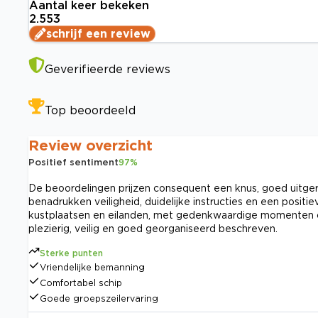
Aantal keer bekeken
2.553
schrijf een review
Geverifieerde reviews
Top beoordeeld
Review overzicht
Positief sentiment
97
%
De beoordelingen prijzen consequent een knus, goed uitger
benadrukken veiligheid, duidelijke instructies en een posit
kustplaatsen en eilanden, met gedenkwaardige momenten om
plezierig, veilig en goed georganiseerd beschreven.
Sterke punten
Vriendelijke bemanning
Comfortabel schip
Goede groepszeilervaring