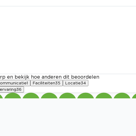
rp en bekijk hoe anderen dit beoordelen
ommunicatie
1
Faciliteiten
35
Locatie
34
ervaring
36