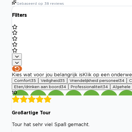
Gebaseerd op
38
reviews
Filters
Kies wat voor jou belangrijk is
Klik op een onderwe
Comfort
35
Veiligheid
35
Vriendelijkheid personeel
34
C
Eten/drinken aan boord
34
Professionaliteit
34
Algehele 
10
Großartige Tour
Tour hat sehr viel Spaß gemacht.