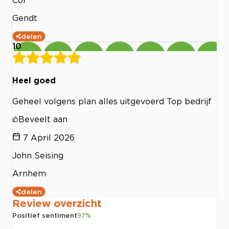
Cor
Gendt
delen
10
Heel goed
Geheel volgens plan alles uitgevoerd Top bedrijf
Beveelt aan
7 April 2026
John Seising
Arnhem
delen
Review overzicht
Positief sentiment
97
%