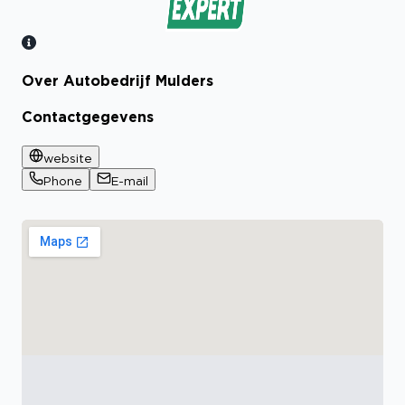
Over Autobedrijf Mulders
Bekijk certificaat
Contactgegevens
website
Phone
E-mail